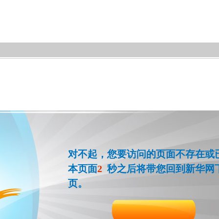
对不起，您要访问的页面不存在或
本页面
2
秒之后将带您回到新华网
页。