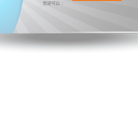
您还可以：