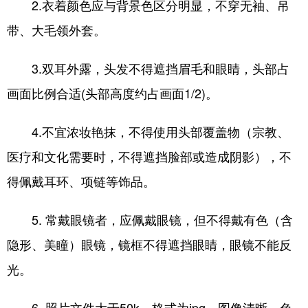
2.衣着颜色应与背景色区分明显，不穿无袖、吊
带、大毛领外套。
3.双耳外露，头发不得遮挡眉毛和眼睛，头部占
画面比例合适(头部高度约占画面1/2)。
4.不宜浓妆艳抹，不得使用头部覆盖物（宗教、
医疗和文化需要时，不得遮挡脸部或造成阴影），不
得佩戴耳环、项链等饰品。
5. 常戴眼镜者，应佩戴眼镜，但不得戴有色（含
隐形、美瞳）眼镜，镜框不得遮挡眼睛，眼镜不能反
光。
6. 照片文件大于50k，格式为jpg，图像清晰，色