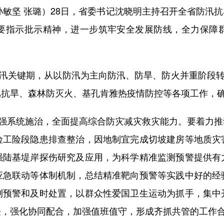
孙敏坚 张璐）28日，省委书记沈晓明主持召开全省防汛
要指示批示精神，进一步筑牢安全发展防线，全力保障
汛关键期，从以防汛为主向防汛、防旱、防火并重阶段转型
汛抗旱、森林防灭火、基孔肯雅热疫情防控等各项工作，
强系统施治，全面提高综合防灾减灾救灾能力。要着力推
险工险段隐患排查整治，因地制宜完成切坡建房等地质灾
强陆基堤岸探伤研究及应用，为科学精准监测预警提供有
应急联动等体制机制，总结精准靶向预警等实践中好的经
测预警和及时处置，以群众性爱国卫生运动为抓手，集中
任，强化协同配合，加强值班值守，形成齐抓共管的工作