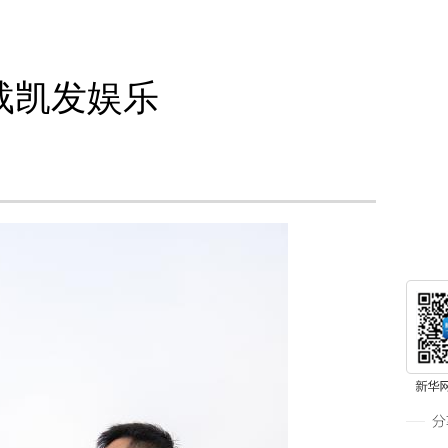
载凯发娱乐