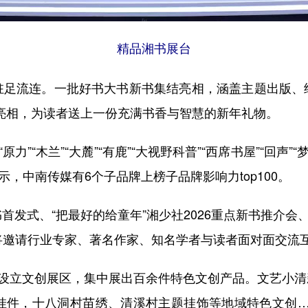
精品湘书展台
流连。一批好书大书新书集结亮相，涵盖主题出版、
c位亮相，为读者送上一份充满书香与智慧的新年礼物。
“木兰”“大麓”“有鹿”“大视野科普”“西席书屋”“回声”“
显示，中南传媒有6个子品牌上榜子品牌影响力top100。
式、“把最好的给童年”湘少社2026重点新书推介会、
将邀请行业专家、著名作家、知名学者与读者面对面交流
设立文创展区，集中展出百余件特色文创产品。文艺小清
挂件，十八洞村苗绣、清溪村主题挂饰等地域特色文创…