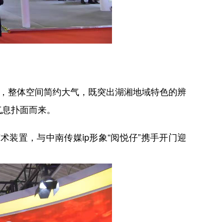
，整体空间简约大气，既突出湖湘地域特色的辨
气息扑面而来。
置，与中南传媒ip形象“阅悦仔”携手开门迎
力。