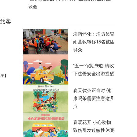
谈会
旅客
湖南怀化：消防员冒
雨营救转移15名被困
群众
“五一”假期来临 请收
下这份安全出游提醒
栀子】
春天饮茶正当时 健
康喝茶需要注意这几
点
春暖花开 小心动物
致伤引发过敏性休克