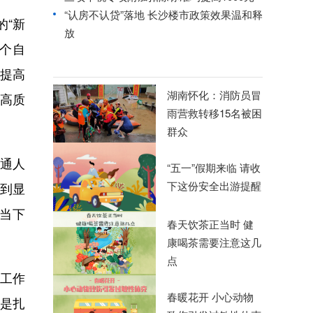
“认房不认贷”落地 长沙楼市政策效果温和释
“新
放
四个自
断提高
湖南怀化：消防员冒
高质
雨营救转移15名被困
群众
通人
“五一”假期来临 请收
下这份安全出游提醒
得到显
当下
春天饮茶正当时 健
康喝茶需要注意这几
点
工作
春暖花开 小心动物
是扎