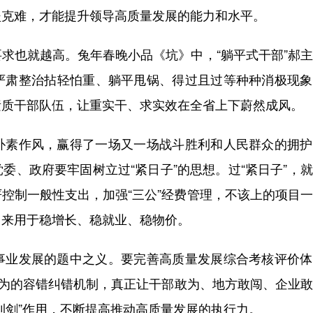
坚克难，才能提升领导高质量发展的能力和水平。
也就越高。兔年春晚小品《坑》中，“躺平式干部”郝主
严肃整治拈轻怕重、躺平甩锅、得过且过等种种消极现象
素质干部队伍，让重实干、求实效在全省上下蔚然成风。
素作风，赢得了一场又一场战斗胜利和人民群众的拥护
委、政府要牢固树立过“紧日子”的思想。过“紧日子”，
控制一般性支出，加强“三公”经费管理，不该上的项目
出来用于稳增长、稳就业、稳物价。
业发展的题中之义。要完善高质量发展综合考核评价体
作为的容错纠错机制，真正让干部敢为、地方敢闯、企业
利剑”作用，不断提高推动高质量发展的执行力。