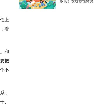
致伤引发过敏性休克
任上
，着
。和
就要把
一个不
系，
敢干、