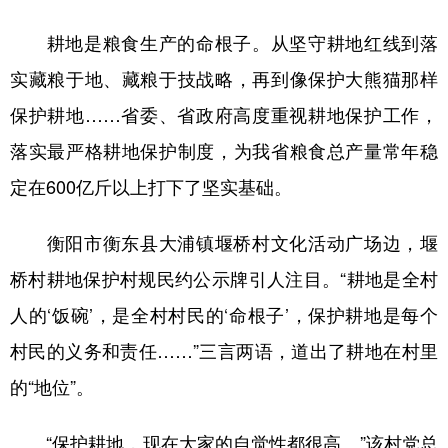
耕地是粮食生产的命根子。从坚守耕地红线到落
实藏粮于地、藏粮于技战略，再到像保护大熊猫那样
保护耕地……省委、省政府高度重视耕地保护工作，
落实最严格耕地保护制度，为我省粮食总产量常年稳
定在600亿斤以上打下了坚实基础。
衡阳市衡东县大浦镇堰桥村文化活动广场边，堰
桥村耕地保护村规民约公示牌引人注目。“耕地是全村
人的‘饭碗’，是全村村民的‘命根子’，保护耕地是每个
村民的义务和责任……”三言两语，道出了耕地在村里
的“地位”。
“保护耕地，现在大家的自觉性都很高。”该村党总