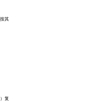
按其
）复