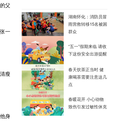
的父
湖南怀化：消防员冒
雨营救转移15名被困
张一
群众
“五一”假期来临 请收
下这份安全出游提醒
春天饮茶正当时 健
清瘦
康喝茶需要注意这几
点
春暖花开 小心动物
致伤引发过敏性休克
在他身