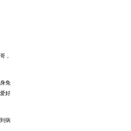
哥，
身免
行爱好
到病