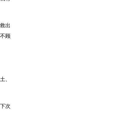
救出
不顾
土、
下次