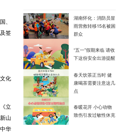
湖南怀化：消防员冒
美国、
雨营救转移15名被困
向及签
群众
“五一”假期来临 请收
下这份安全出游提醒
春天饮茶正当时 健
湘文化
康喝茶需要注意这几
点
《立
春暖花开 小心动物
致伤引发过敏性休克
《新山
动中华