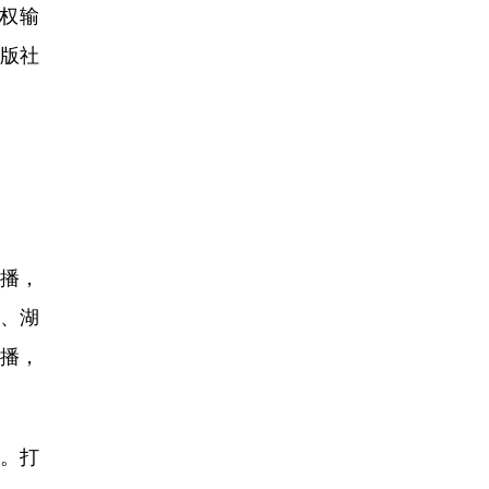
权输
出版社
播，
、湖
直播，
逢。打