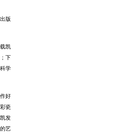
和出版
载凯
；下
候科学
作好
彩瓷
凯发
的艺